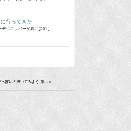
真に行ってきた
ゴーデベロッパー変真に参加し…
がっぽいの描いてみよう 第…
»