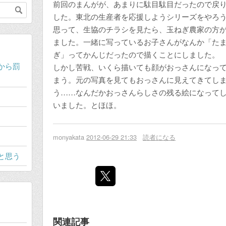
前回のまんがが、あまりに駄目駄目だったので戻
した。東北の生産者を応援しようシリーズをやろ
思って、生協のチラシを見たら、玉ねぎ農家の方
ました。一緒に写っているお子さんがなんか「た
ぎ」ってかんじだったので描くことにしました。
から罰
しかし苦戦、いくら描いても顔がおっさんになっ
まう。元の写真を見てもおっさんに見えてきてし
う……なんだかおっさんらしさの残る絵になって
いました。とほほ。
monyakata
2012-06-29 21:33
読者になる
と思う
関連記事