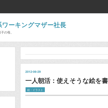
系ワーキングマザー社長
男子の母。
2012
-
06
-
29
一人朝活：使えそうな絵を書
絵・イラスト