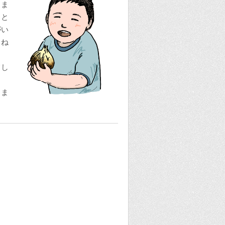
りま
うと
がい
まね
てし
ま
しま